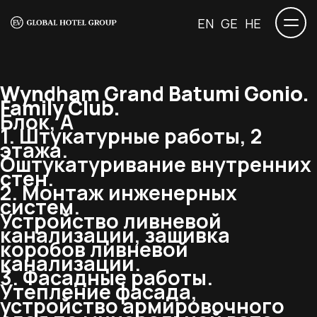
EN
GE
HE
Wyndham Grand Batumi Gonio.
Family Club.
Блок, А
1. Штукатурные работы, 2
этажа.
Оштукатуривание внутренних
стен.
2. Монтаж инженерных
систем.
Устройство ливневой
канализации, зашивка
коробов ливневой
канализации.
3. Фасадные работы.
Утепление фасада,
устройство армировочного