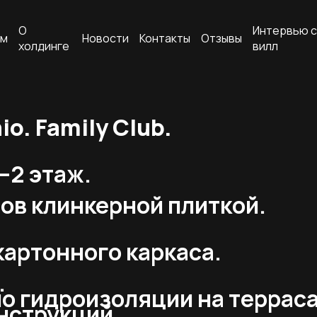
О
Интервью с
ам
Новости
Контакты
Отзывы
холдинге
вилл
o. Family Club.
–2 этаж.
ов клинкерной плиткой.
картонного каркаса.
.
о гидроизоляции на терраса
нструкций.