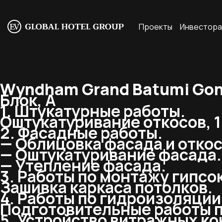
Проекты
Инвестор
Wyndham Grand Batumi Goni
Блок, А
1. Штукатурные работы.
Оштукатуривание откосов, 1
2. Фасадные работы.
— Облицовка фасада и откос
— Оштукатуривание фасада.
— Утепление фасада.
3. Работы по монтажу гипсо
Зашивка каркаса потолков.
4. Работы по гидроизоляции
Подготовительные работы п
5. Устройство витражных ко