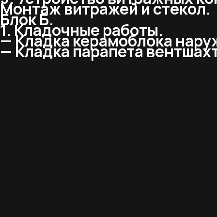
Монтаж витражей и стекол.
Блок Б.
1. Кладочные работы.
— Кладка керамоблока наруж
— Кладка парапета вентшахт