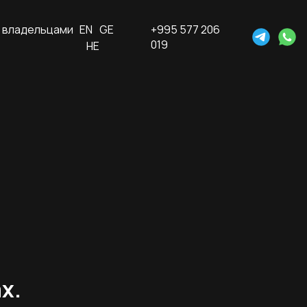
 владельцами
EN
GE
+995 577 206
019
HE
х.