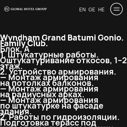
EN
GE
HE
Wyndham Grand Batumi Gonio.
Family Club.
Блок, А
1. Штукатурные работы.
Оштукатуривание откосов, 1–2
этаж.
2. Устройство армирования.
— Монтаж армирования
на потолках балконов.
— Монтаж армирования
на радиусных арках.
— Монтаж армирования
по штукатурке на фасаде
здания.
2. Работы по гидроизоляции.
Подготовка терасс под