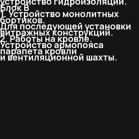
устройство гидроизоляции.
Блок В
1. Устройство монолитных
бортиков.
Для последующей установки
витражных конструкций.
2. Работы на кровле.
Устройство армопояса
парапета кровли
и вентиляционной шахты.