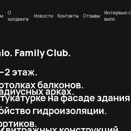
О
Интервью с
ам
Новости
Контакты
Отзывы
холдинге
вилл
o. Family Club.
–2 этаж.
отолках балконов.
адиусных арках.
тукатурке на фасаде здания
.
ройство гидроизоляции.
ортиков.
и витражных конструкций.