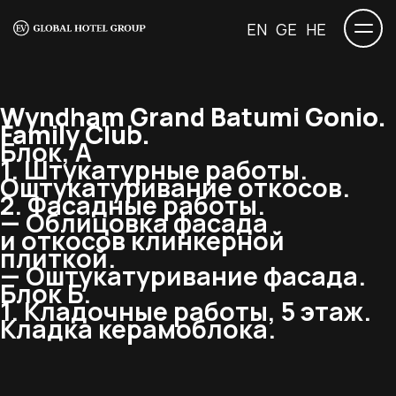
EN
GE
HE
Wyndham Grand Batumi Gonio.
Family Club.
Блок, А
1. Штукатурные работы.
Оштукатуривание откосов.
2. Фасадные работы.
— Облицовка фасада
и откосов клинкерной
плиткой.
— Оштукатуривание фасада.
Блок Б.
1. Кладочные работы, 5 этаж.
Кладка керамоблока.