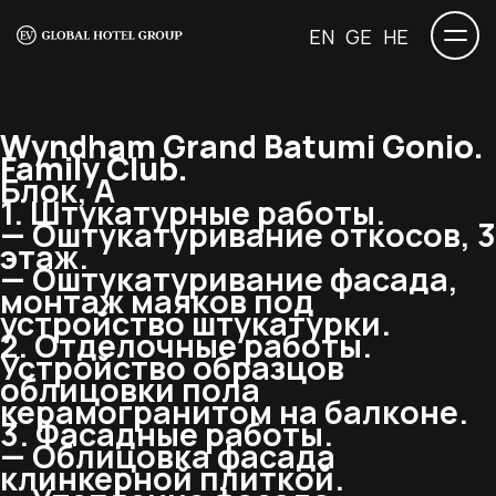
EN
GE
HE
Wyndham Grand Batumi Gonio.
Family Club.
Блок, А
1. Штукатурные работы.
— Оштукатуривание откосов, 3
этаж.
— Оштукатуривание фасада,
монтаж маяков под
устройство штукатурки.
2. Отделочные работы.
Устройство образцов
облицовки пола
керамогранитом на балконе.
3. Фасадные работы.
— Облицовка фасада
клинкерной плиткой.