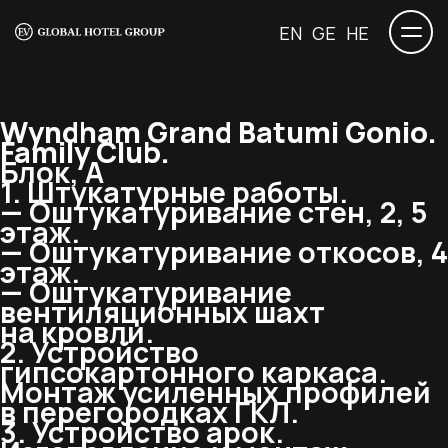
EN
GE
HE
Wyndham Grand Batumi Gonio.
Family Club.
Блок, А
1. Штукатурные работы.
— Оштукатуривание стен, 2, 5
этаж.
— Оштукатуривание откосов, 4
этаж.
— Оштукатуривание
вентиляционных шахт
на кровли.
2. Устройство
гипсокартонного каркаса.
Монтаж усиленных профилей
в перегородках ГКЛ.
3. Устройство арок.