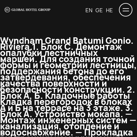
EN
GE
HE
Wyndham Grand Batumi Gonio.
Riviera.
1. Блок С. Демонтаж
опалубки лестничных
маршей. Для создания точной
формы и геометрии лестницы,
поддержания бетона до его
затвердевания, обеспечения
качества поверхности и
безопасности конструкции. 2.
Блок А, Б. Кладочные работы
Кладка перегородок в блоках
А и Б на террасе на 3 этаже. 3.
Блок А. Устройство мокапа. —
Монтаж инженерных систем —
канализация, отопление и
водоснабжение. — Прокладка