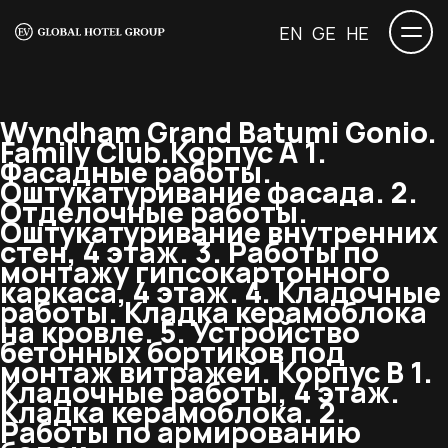
EN
GE
HE
Wyndham Grand Batumi Gonio.
Family Club.
Корпус А 1.
Фасадные работы.
Оштукатуривание фасада. 2.
Отделочные работы.
Оштукатуривание внутренних
стен, 4 этаж. 3. Работы по
монтажу гипсокартонного
каркаса, 4 этаж. 4. Кладочные
работы. Кладка керамоблока
на кровле. 5. Устройство
бетонных бортиков под
монтаж витражей. Корпус В 1.
Кладочные работы, 4 этаж.
Кладка керамоблока. 2.
Работы по армированию