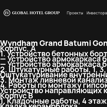
Проекты
Инвестор
Wyndham Grand Batumi Goni
Корпус, А
1. Устройство бетонных борт
— Устройство армокаркаса б
— Устройство армокаркаса б
2. Штукатурные работы, 1, 3,
Оштукатуривание внутренни
3. Монтаж ливневой канализ
4. Работы по монтажу гипсок
Устройство направляющих к
Корпус В
1. Кладочные работы, 4 этаж
Кладка керамоблока.