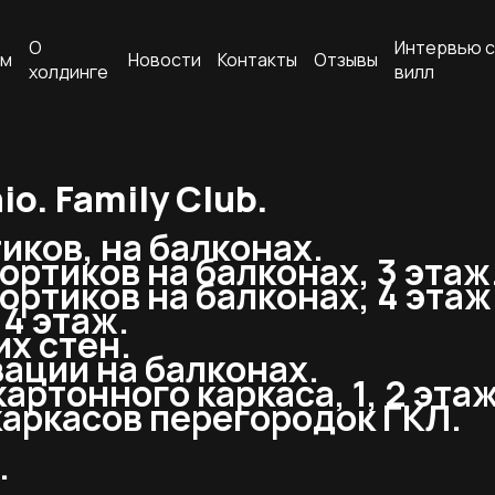
О
Интервью с
ам
Новости
Контакты
Отзывы
холдинге
вилл
o. Family Club.
иков, на балконах.
ортиков на балконах, 3 этаж
ортиков на балконах, 4 этаж
 4 этаж.
х стен.
ации на балконах.
артонного каркаса, 1, 2 этаж
аркасов перегородок ГКЛ.
.