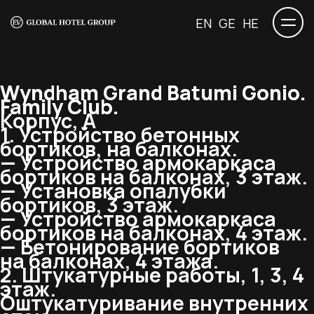
EN
GE
HE
Wyndham Grand Batumi Gonio.
Family Club.
Корпус, А
1. Устройство бетонных
бортиков, на балконах.
— Устройство армокаркаса
бортиков на балконах, 3 этаж.
— Установка опалубки
бортиков, 3 этаж.
— Устройство армокаркаса
бортиков на балконах, 4 этаж.
— Бетонирование бортиков
на балконах, 4 этажа.
2. Штукатурные работы, 1, 3, 4
этаж.
Оштукатуривание внутренних