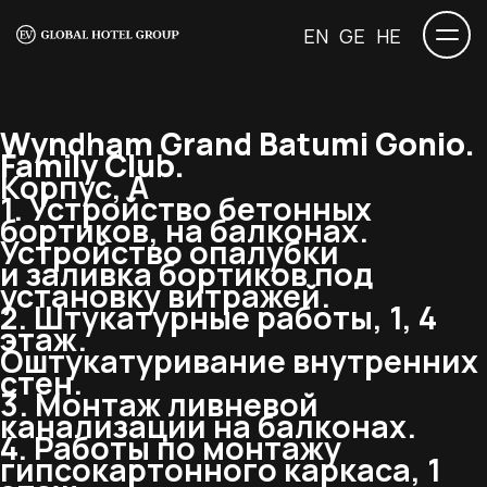
EN
GE
HE
Wyndham Grand Batumi Gonio.
Family Club.
Корпус, А
1. Устройство бетонных
бортиков, на балконах.
Устройство опалубки
и заливка бортиков под
установку витражей.
2. Штукатурные работы, 1, 4
этаж.
Оштукатуривание внутренних
стен.
3. Монтаж ливневой
канализации на балконах.
4. Работы по монтажу
гипсокартонного каркаса, 1