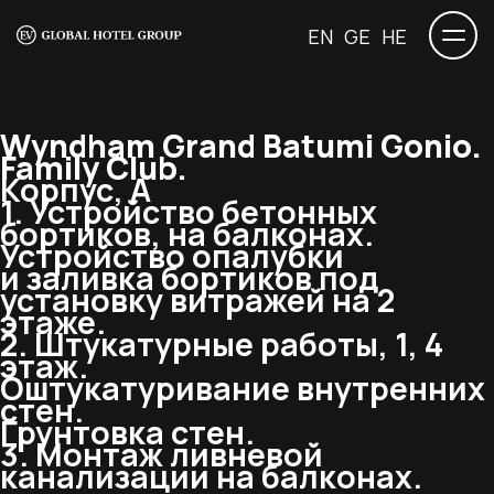
EN
GE
HE
Wyndham Grand Batumi Gonio.
Family Club.
Корпус, А
1. Устройство бетонных
бортиков, на балконах.
Устройство опалубки
и заливка бортиков под
установку витражей на 2
этаже.
2. Штукатурные работы, 1, 4
этаж.
Оштукатуривание внутренних
стен.
Грунтовка стен.
3. Монтаж ливневой
канализации на балконах.