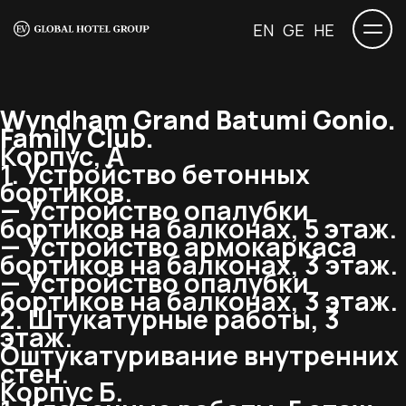
EN
GE
HE
Wyndham Grand Batumi Gonio.
Family Club.
Корпус, А
1. Устройство бетонных
бортиков.
— Устройство опалубки
бортиков на балконах, 5 этаж.
— Устройство армокаркаса
бортиков на балконах, 3 этаж.
— Устройство опалубки
бортиков на балконах, 3 этаж.
2. Штукатурные работы, 3
этаж.
Оштукатуривание внутренних
стен.
Корпус Б.