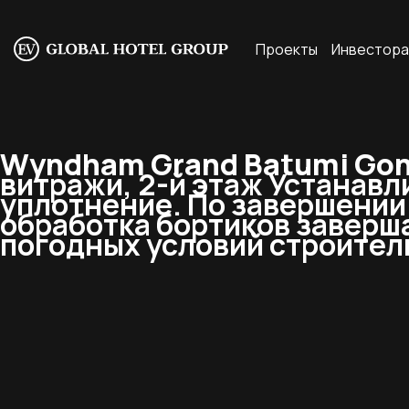
Проекты
Инвестор
Wyndham Grand Batumi Goni
витражи, 2-й этаж Устанавл
уплотнение. По завершении
обработка бортиков заверш
погодных условий строител