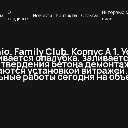
О
Интервью с
ам
Новости
Контакты
Отзывы
холдинге
вилл
o. Family Club.
Корпус А 1. 
ивается опалубка, заливаетс
 твердения бетона демонта
аются установкой витражей.
ьные работы сегодня на объ