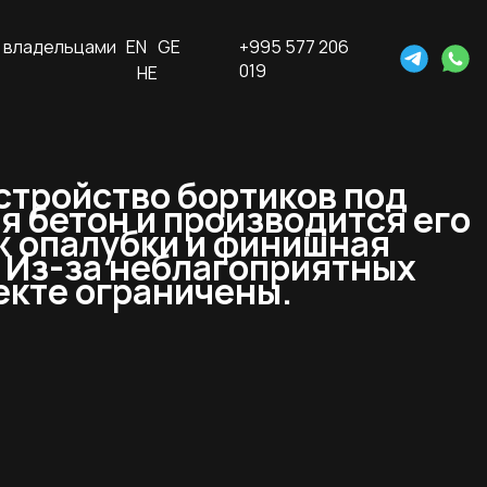
 владельцами
EN
GE
+995 577 206
019
HE
Устройство бортиков под
я бетон и производится его
ж опалубки и финишная
 Из-за неблагоприятных
екте ограничены.