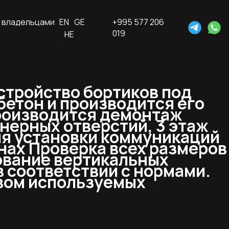
 владельцами
EN
GE
+995 577 206
019
HE
Устройство бортиков под
бетон и производится его
производится демонтаж
нерных отверстий, 3 этаж
ля установки коммуникаций
онах Проверка всех размеров
рование вертикальных
в соответствии с нормами.
твом используемых