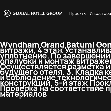
Проекты
Инвестор
Wyndham Grand Batumi Goni
витражи, 4 этаж Устанавлив
уплотнение. По завершении
опалубки и монтаж витражей
Осуществляется разметка и
будущего отеля. 3. Кладка 
и соблюдение технологичес
конструкций, 5-й этаж Прок
Проверка на соответствие п
материалов