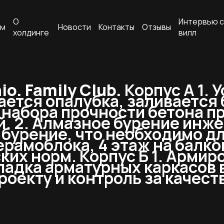
О
Интервью с
ам
Новости
Контакты
Отзывы
холдинге
вилл
o. Family Club.
Корпус А 1. 
ается опалубка, заливается 
 набора прочности бетона 
. 2. Алмазное бурение инже
 бурение, что необходимо д
керамоблока, 4 этаж на балк
ких норм. Корпус Б 1. Арми
ладка арматурных каркасов 
роекту и контроль за качес