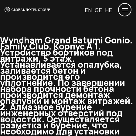
EN
GE
HE
Wyndham Grand Batumi Gonio.
Family Club.
Корпус А 1.
Устройство бортиков под
витражи, 5 этаж.
Устанавливается опалубка,
заливается бетон и
производится его
уплотнение. По завершении
набора прочности бетона
производится демонтаж
опалубки и монтаж витражей.
2. Алмазное бурение
инженерных отверстий под
водосток. Осуществляется
разметка и бурение, что
необходимо для установки