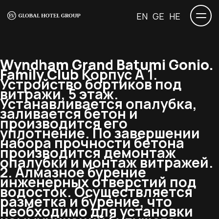
EN
GE
HE
Wyndham Grand Batumi Gonio.
Family Club
Корпус А 1.
Устройство бортиков под
витражи, 5 этаж.
Устанавливается опалубка,
заливается бетон и
производится его
уплотнение. По завершении
набора прочности бетона
производится демонтаж
опалубки и монтаж витражей.
2. Алмазное бурение
инженерных отверстий под
водосток. Осуществляется
разметка и бурение, что
необходимо для установки