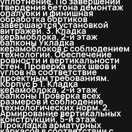
уплотнение. По завершении
твердения бетона демонтаж
опалубки и финишная
обработка бортиков
завершаются установкой
витражей. 3. Кладка
керамоблока, 2-й этаж
балконы Укладка
керамоблоков с соблюдением
технологии. Обеспечение
ровности и вертикальности
стен. Проверка всех швов и
углов на соответствие
проектным требованиям.
Корпус Б 1. Кладка
керамоблока, 2-й этаж
балконы Проверка всех
размеров и соблюдение
технологических норм. 2.
Армирование вертикальных
конструкций, 5-й этаж
Прокладка арматурных
каркасов в соответствии с