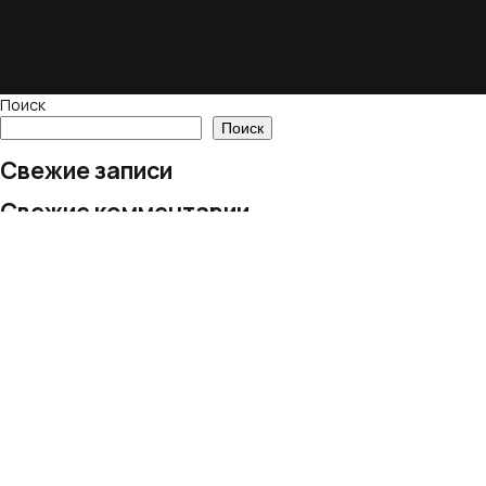
Поиск
Поиск
Свежие записи
Свежие комментарии
Нет комментариев для просмотра.
Архивы
Нет архивов для просмотра.
Рубрики
Рубрик нет