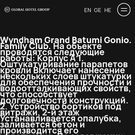
EN
GE
HE
Wyndham Grand Batumi Gonio.
Family Club.
На объекте
проводятся следующие
работы: Корпус А 1.
Оштукатуривание парапетов
кровли Включает нанесение
нескольких слоев штукатурки
для обеспечения прочности и
водоотталкивающих свойств,
что способствует
долговечности конструкций.
2. Устройство бортиков под
витражи, 2-й этаж
Устанавливается опалубка,
заливается бетон и
производится его