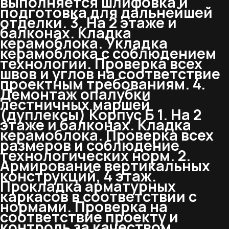
выполняется шлифовка и
подготовка для дальнейшей
отделки. 3. На 2 этаже и
балконах. Кладка
керамоблока. Укладка
керамоблока с соблюдением
технологии. Проверка всех
швов и углов на соответствие
проектным требованиям. 4.
Демонтаж опалубки
лестничных маршей
(дуплексы) Корпус Б 1. На 2
этаже и балконах. Кладка
керамоблока. Проверка всех
размеров и соблюдение
технологических норм. 2.
Армирование вертикальных
конструкций, 4 этаж.
Прокладка арматурных
каркасов в соответствии с
нормами. Проверка на
соответствие проекту и
контроль за качеством