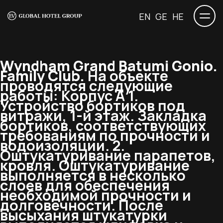
EN
GE
HE
Wyndham Grand Batumi Gonio.
Family Club.
На объекте
проводятся следующие
работы: Корпус А 1.
Устройство бортиков под
витражи, 1-й этаж. Закладка
бортиков, соответствующих
требованиям по прочности и
водоизоляции. 2.
Оштукатуривание парапетов,
кровля. Оштукатуривание
выполняется в несколько
слоев для обеспечения
необходимой прочности и
долговечности. После
высыхания штукатурки