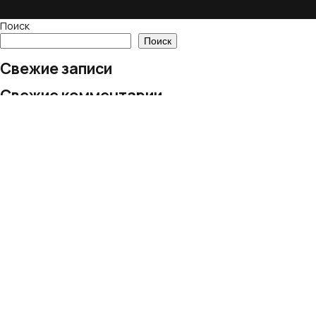
Поиск
Поиск
Свежие записи
Свежие комментарии
Нет комментариев для просмотра.
Архивы
Нет архивов для просмотра.
Рубрики
Рубрик нет
© 2024 European Village LLC
Все права защищены