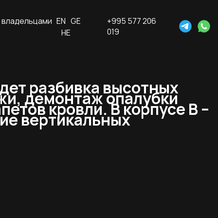
 владельцами
EN
GE
+995 577 206
019
HE
идет разбивка высотных
ажи, демонтаж опалубки
етов кровли. В корпусе В –
ние вертикальных