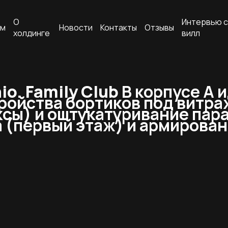
О
Интервью с
ам
Новости
Контакты
Отзывы
холдинге
вилл
o. Family Club
В корпусе А 
тройства бортиков под витр
ы) и оштукатуривание парап
а (первый этаж) и армирова