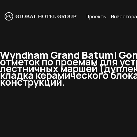
Проекты
Инвестор
Wyndham Grand Batumi Goni
отметок по проемам для ус
лестничных маршей (дуплекс
кладка керамического блок
конструкций.