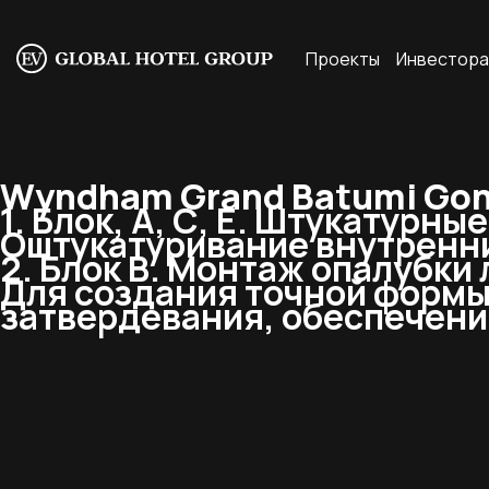
Проекты
Инвестор
Wyndham Grand Batumi Gonio
1. Блок, А, С, Е. Штукатурны
Оштукатуривание внутренни
2. Блок В. Монтаж опалубки
Для создания точной формы
затвердевания, обеспечени