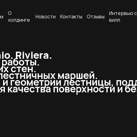
О
Интервью с
ам
Новости
Контакты
Отзывы
холдинге
вилл
. Riviera.
е работы.
х стен.
 лестничных маршей.
 и геометрии лестницы, под
я качества поверхности и б