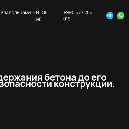
 владельцами
EN
GE
+995 577 206
019
HE
держания бетона до его
езопасности конструкции.