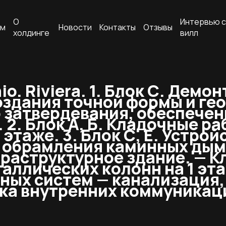
О
Интервью с
ам
Новости
Контакты
Отзывы
холдинге
вилл
o. Riviera.
1. Блок С. Демо
оздания точной формы и ге
 затвердевания, обеспечен
 2. Блок А, Б. Кладочные р
3 этаже. 3. Блок С, E. Устро
 обрамления каминных дым
раструктурное здание. — К
аллических колонн на 1 эта
ных систем — канализация,
ка внутренних коммуникац