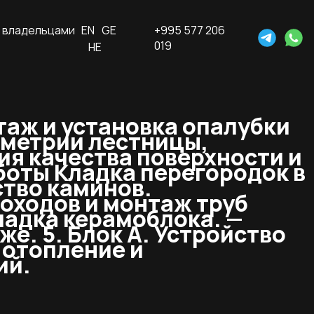
 владельцами
EN
GE
+995 577 206
019
HE
нтаж и установка опалубки
ометрии лестницы,
ия качества поверхности и
аботы Кладка перегородок в
йство каминов.
оходов и монтаж труб
ладка керамоблока. —
же. 5. Блок А. Устройство
 отопление и
ий.