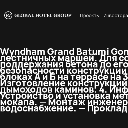
Проекты
Инвестор
Wyndham Grand Batumi Goni
лестничных маршей. Для с
поддержания бетона до его
безопасности конструкции.
блоках А и Б на террасе на 
Изготовление конструкций
дымоходов каминов. 4. Инф
Устройство и установка мет
мокапа. — Монтаж инженер
водоснабжение. — Проклад