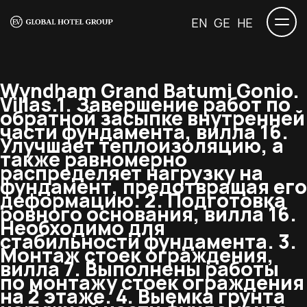
EN
GE
HE
Wyndham Grand Batumi Gonio.
Villas.
1. Завершение работ по
обратной засыпке внутренней
части фундамента, вилла 16.
Улучшает теплоизоляцию, а
также равномерно
распределяет нагрузку на
фундамент, предотвращая его
деформацию. 2. Подготовка
ровного основания, вилла 16.
Необходимо для
стабильности фундамента. 3.
Монтаж стоек ограждения,
вилла 7. Выполнены работы
по монтажу стоек ограждения
на 2 этаже. 4. Выемка грунта