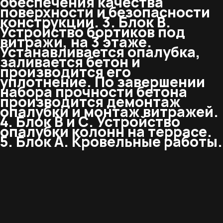
обеспечения качества
поверхности и безопасности
конструкции. 3. Блок В.
Устройство бортиков под
витражи, на 3 этаже.
Устанавливается опалубка,
заливается бетон и
производится его
уплотнение. По завершении
набора прочности бетона
производится демонтаж
опалубки и монтаж витражей.
4. Блок В и С. Устройство
опалубки колонн на террасе.
5. Блок А. Кровельные работы.