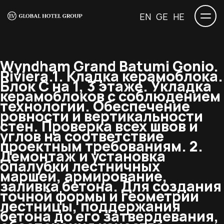
EN
GE
HE
Wyndham Grand Batumi Gonio.
Riviera.
1. Кладка керамоблока.
Блок С на 1, 3 этаже. Укладка
керамоблоков с соблюдением
технологии. Обеспечение
ровности и вертикальности
стен. Проверка всех швов и
углов на соответствие
проектным требованиям. 2.
Демонтаж и установка
опалубки лестничных
маршей, армирование,
заливка бетона. Для создания
точной формы и геометрии
лестницы, поддержания
бетона до его затвердевания,