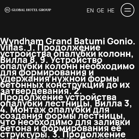
EN
GE
HE
Wyndham Grand Batumi Gonio.
Villas.
1. Продолжение
устройства опалубки колонн,
Вилла 8, 9. Устройство
опалубки колонн необходимо
для формирования и
удержания нужной формы
бетонных конструкций до их
затвердевания. 2.
Продолжение устройства
опалубки лестницы, Вилла 3,
4. Монтаж опалубки для
создания формы лестницы,
что необходимо для заливки
бетона и формирования её
структуры. 3. Продолжение