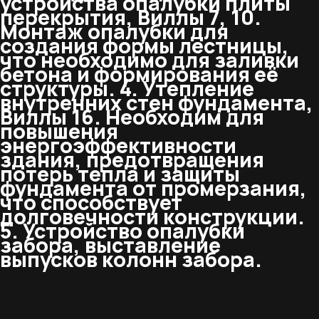
устройства опалубки плиты
перекрытия, Виллы 7, 10.
Монтаж опалубки для
создания формы лестницы,
что необходимо для заливки
бетона и формирования её
структуры. 4. Утепление
внутренних стен фундамента,
Виллы 16. Необходим для
повышения
энергоэффективности
здания, предотвращения
потерь тепла и защиты
фундамента от промерзания,
что способствует
долговечности конструкции.
5. Устройство опалубки
забора, выставление
выпусков колонн забора.