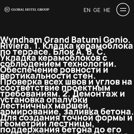
EN
GE
HE
Wyndham Grand Batumi Gonio.
Riviera.
1. Кладка керамоблока
по террасе. Блок А, В, С.
Укладка керамоблоков с
соблюдением технологии.
Обеспечение ровности и
вертикальности стен.
Проверка всех швов и углов на
соответствие проектным
требованиям. 2. Демонтаж и
установка опалубки
лестничных маршей,
армирование, заливка бетона.
Для создания точной формы и
геометрии лестницы,
поддержания бетона до его