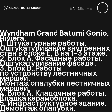
EN
GE
HE
Wyndham Grand Batumi Gonio.
Riviera.
1. Штукатурные работы.
Оштукатуривание внутренних
стен в блоке Е, В на 1–3 этаже.
2. Блок А. Фасадные работы.
Оштукатуривание фасада.
3. Блок В. Работы
по устройству лестничных
маршей.
Монтаж опалубки лестничных
маршей.
4. Блок А. Кладочные работы.
Кладка керамоблока.
5. Инфраструктурное здание.
Демонтаж опалубки.