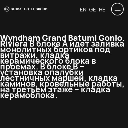
EN
GE
HE
Wyndham Grand Batumi Gonio.
Riviera
В блоке А идет заливка
монолитных бортиков под
витражи, кладка
керамического блока в
проемах. В блоке В –
установка опалубки
лестничных маршей, кладка
каминов, кровельные работы,
на третьем этаже – кладка
керамоблока.