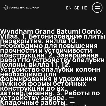
EN
GE
HE
Wyndham Grand Batumi Gonio.
Villas.
1. Бетонирование плиты
перекрытия, вилла 10.
Необходимо для повышения
прочности и устойчивости
конструкции. 2. Завершение
работ по устройству опалубки
колонн, вилла 11, 12.
Устройство опалубки колонн
необходимо для
формирования и удержания
нужной формы бетонных
конструкций до их
затвердевания. 3. Работы по
устройству забора. —
Кладочные работы. —