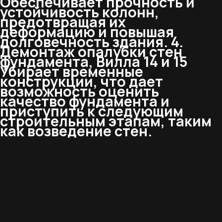
Обеспечивает прочность и
устойчивость колонн,
предотвращая их
деформацию и повышая
долговечность здания. 4.
Демонтаж опалубки стен
фундамента, Вилла 14 и 15
Убирает временные
конструкции, что дает
возможность оценить
качество фундамента и
приступить к следующим
строительным этапам, таким
как возведение стен.