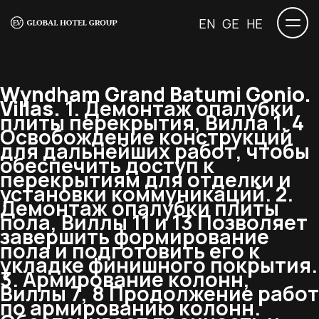
EN
GE
HE
Wyndham Grand Batumi Gonio.
Villas.
1. Демонтаж опалубки
плиты перекрытия, Вилла 1, 4
Освобождение конструкций
для дальнейших работ, чтобы
обеспечить доступ к
перекрытиям для отделки и
установки коммуникаций. 2.
Демонтаж опалубки плиты
пола, Виллы 11 и 13 Позволяет
завершить формирование
пола и подготовить его к
укладке финишного покрытия.
3. Армирование колонн,
Виллы 7, 8 Продолжение работ
по армированию колонн.