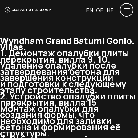
EN
GE
HE
Wyndham Grand Batumi Gonio.
Villas.
1. Демонтаж опалубки плиты
перекрытия, вилла 9, 10.
Удаление опалубки после
затвердевания бетона для
завершения конструкции
и подготовки к следующему
этапу строительства.
2. Устройство опалубки плиты
перекрытия, вилла 15
Монтаж опалубки для
создания формы, что
необходимо для заливки
бетона и формирования её
структуры.