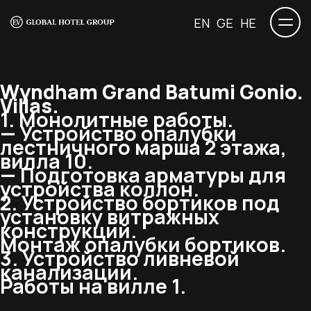
EN
GE
HE
Wyndham Grand Batumi Gonio.
Villas.
1. Монолитные работы.
— Устройство опалубки
лестничного марша 2 этажа,
вилла 10.
— Подготовка арматуры для
устройства коллон.
2. Устройство бортиков под
установку витражных
конструкций.
Монтаж опалубки бортиков.
3. Устройство ливневой
канализации.
Работы на вилле 1.