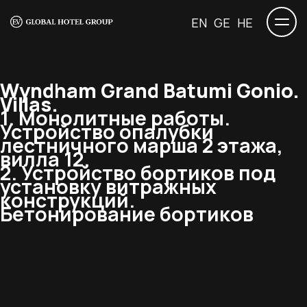
EN
GE
HE
Wyndham Grand Batumi Gonio.
Villas.
1. Монолитные работы.
Устройство опалубки
лестничного марша 2 этажа,
вилла 12.
2. Устройство бортиков под
установку витражных
конструкций.
Бетонирование бортиков