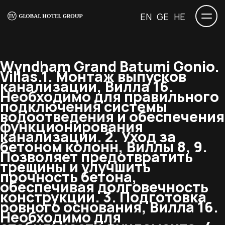
EN
GE
HE
Wyndham Grand Batumi Gonio.
Villas.
1. Монтаж выпусков
канализации, Вилла 16.
Необходимо для правильного
подключения системы
водоотведения и обеспечения
функционирования
канализации. 2. Уход за
бетоном колонн, Виллы 8, 9.
Позволяет предотвратить
трещины и улучшить
прочность бетона,
обеспечивая долговечность
конструкции. 3. Подготовка
ровного основания, Вилла 16.
Необходимо для