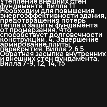
Утепление внешних стен
фундамента, Вилла 11
Необходим для повышения
энергоэффективности здания,
предотвращения потерь
тепла и защиты фундамента
от промерзания, что
способствует долговечности
конструкции. 4. Завершение
армирование плиты
перекрытия, Вилла 2,6 5.
Обратная засыпка внутренних
и внешних стен фундамента,
Вилла 7-9, 12, 14, 15