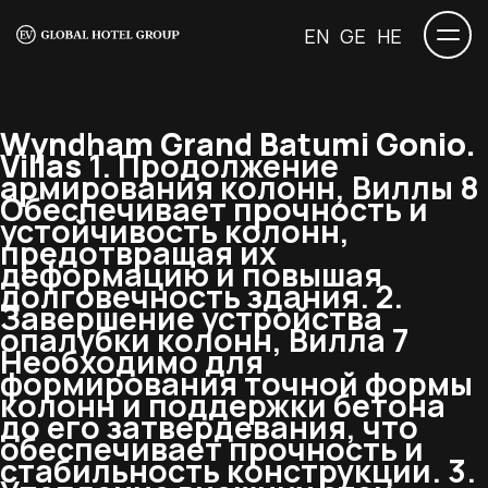
EN
GE
HE
Wyndham Grand Batumi Gonio.
Villas
1. Продолжение
армирования колонн, Виллы 8
Обеспечивает прочность и
устойчивость колонн,
предотвращая их
деформацию и повышая
долговечность здания. 2.
Завершение устройства
опалубки колонн, Вилла 7
Необходимо для
формирования точной формы
колонн и поддержки бетона
до его затвердевания, что
обеспечивает прочность и
стабильность конструкции. 3.