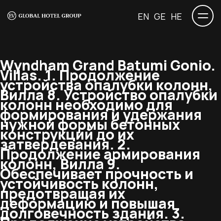
EN
GE
HE
Wyndham Grand Batumi Gonio.
Villas.
1. Продолжение
устройства опалубки колонн,
Вилла 8. Устройство опалубки
колонн необходимо для
формирования и удержания
нужной формы бетонных
конструкций до их
затвердевания. 2.
Продолжение армирования
колонн, Вилла 9.
Обеспечивает прочность и
устойчивость колонн,
предотвращая их
деформацию и повышая
долговечность здания. 3.