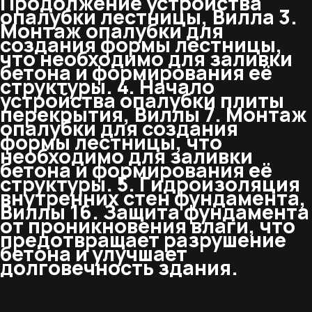
Продолжение устройства
опалубки лестницы, Вилла 3.
Монтаж опалубки для
создания формы лестницы,
что необходимо для заливки
бетона и формирования её
структуры. 4. Начало
устройства опалубки плиты
перекрытия, Виллы 7. Монтаж
опалубки для создания
формы лестницы, что
необходимо для заливки
бетона и формирования её
структуры. 5. Гидроизоляция
внутренних стен фундамента,
Виллы 16. Защита фундамента
от проникновения влаги, что
предотвращает разрушение
бетона и улучшает
долговечность здания.