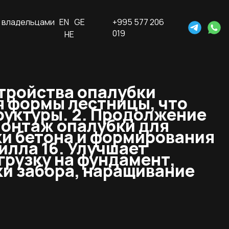
 владельцами
EN
GE
+995 577 206
019
HE
стройства опалубки
ия формы лестницы, что
руктуры. 2. Продолжение
Монтаж опалубки для
ки бетона и формирования
илла 16. Улучшает
грузку на фундамент,
ки забора, наращивание