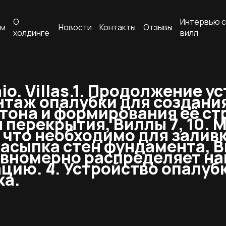
О
Интервью с
ам
Новости
Контакты
Отзывы
холдинге
вилл
. Villas.
1. Продолжение у
Монтаж опалубки для создан
тона и формирования её ст
 перекрытия, Виллы 7, 10. 
 что необходимо для залив
засыпка стен фундамента, В
авномерно распределяет на
цию. 4. Устройство опалуб
ка.