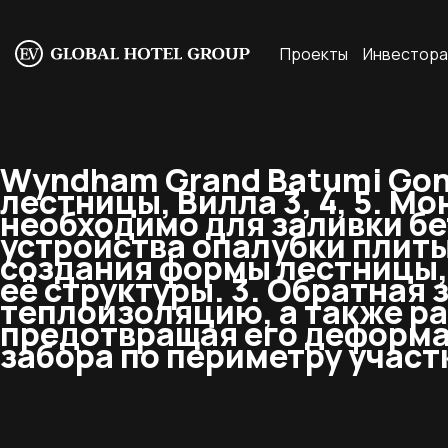
Проекты
Инвестор
Wyndham Grand Batumi Gonio
лестницы, Вилла 3, 4, 5. 
необходимо для заливки бе
устройства опалубки плиты
создания формы лестницы,
её структуры. 3. Обратная 
теплоизоляцию, а также р
предотвращая его деформа
забора по периметру участ