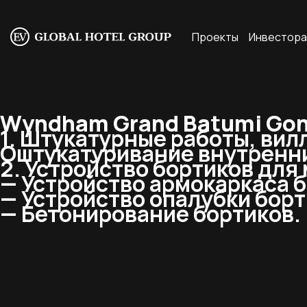
Проекты
Инвестор
Wyndham Grand Batumi Gonio
1. Штукатурные работы, вилл
Оштукатуривание внутренних
2. Устройство бортиков для
— Устройство армокаркаса б
— Устройство опалубки борт
— Бетонирование бортиков.