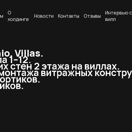
О
Интервью с
ам
Новости
Контакты
Отзывы
холдинге
вилл
. Villas.
а 1–12.
 стен 2 этажа на виллах.
 монтажа витражных констру
ортиков.
иков.