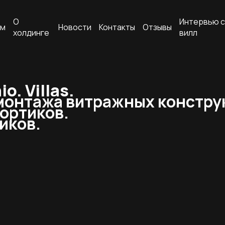
О
Интервью с
ам
Новости
Контакты
Отзывы
холдинге
вилл
. Villas.
 монтажа витражных констру
ортиков.
иков.