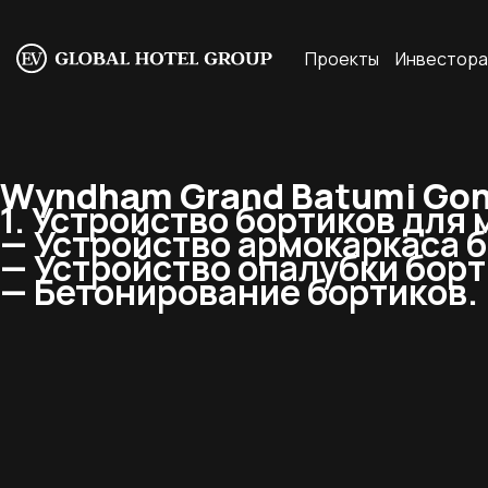
Проекты
Инвестор
Wyndham Grand Batumi Gonio
1. Устройство бортиков для
— Устройство армокаркаса б
— Устройство опалубки борт
— Бетонирование бортиков.