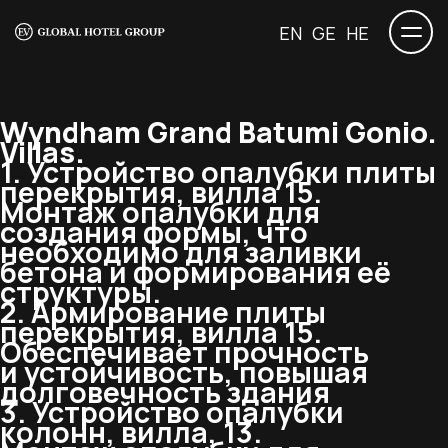
EN
GE
HE
Wyndham Grand Batumi Gonio.
Villas.
1. Устройство опалубки плиты
перекрытия, вилла 15.
Монтаж опалубки для
создания формы, что
необходимо для заливки
бетона и формирования её
структуры.
2. Армирование плиты
перекрытия, вилла 15.
Обеспечивает прочность
и устойчивость, повышая
долговечность здания
3. Устройство опалубки
колонн, вилла, 13.