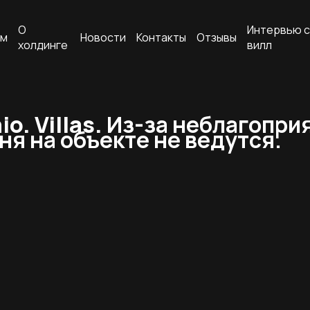
О
Интервью с
ам
Новости
Контакты
Отзывы
холдинге
вилл
. Villas.
Из-за неблагопри
я на объекте не ведутся.