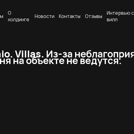
О
Интервью с
ам
Новости
Контакты
Отзывы
холдинге
вилл
. Villas.
Из-за неблагопри
я на объекте не ведутся.