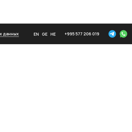
х данных
+995 577 206 019
EN
GE
HE