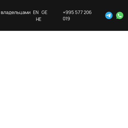
 владельцами
EN
GE
+995 577 206
019
HE