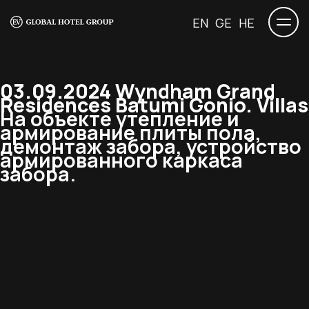
EN
GE
HE
03.09.2024 Wyndham Grand
Residences Batumi Gonio. Villas
На объекте утепление и
армирование плиты пола,
демонтаж забора, устройство
армированного каркаса
забора.