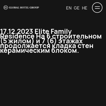
EN
GE
HE
17.12.2023 Elite Family
Residence На 6 строительном
(5 жилом) и 7 (6) этажах
продолжается кладка стен
керамическим блоком.