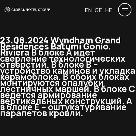
EN
GE
HE
23.08.2024 Wyndham Grand
Residences Batumi Gonio.
Riviera
В блоке А идет
сверление технологических
отверстий. В блоке В –
устройство каминов и укладка
керамоблока. В обоих блоках
монтируются опалубки
лестничных маршей. В блоке С
ведется армирование
вертикальных конструкций. А
в блоке Е – оштукатуривание
парапетов кровли.