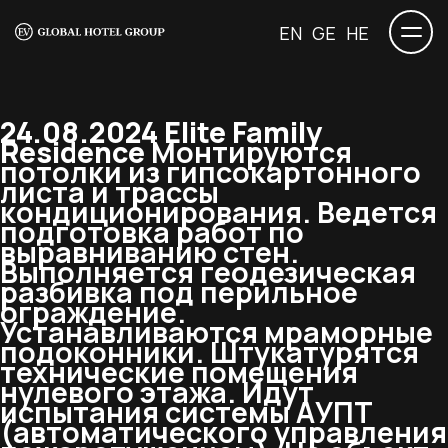
EN
GE
HE
24.08.2024 Elite Family
Residence
Монтируются
потолки из гипсокартонного
листа и трассы
кондиционирования. Ведется
подготовка работ по
выравниванию стен.
Выполняется геодезическая
разбивка под перильное
ограждение.
Устанавливаются мраморные
подоконники. Штукатурятся
технические помещения
нулевого этажа. Идут
испытания системы АУПТ
(автоматического управления