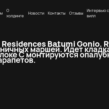
О
Интервью с
ам
Новости
Контакты
Отзывы
холдинге
вилл
Residences Batumi Gonio. R
ничных маршей. Идет кладка
блоке С монтируются опалубки
арапетов.