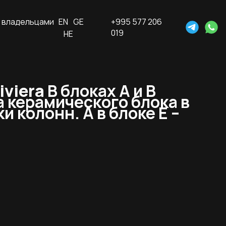
 владельцами
EN
GE
+995 577 206
019
HE
iviera
В блоках А и В
 керамического блока в
 колонн. А в блоке Е –