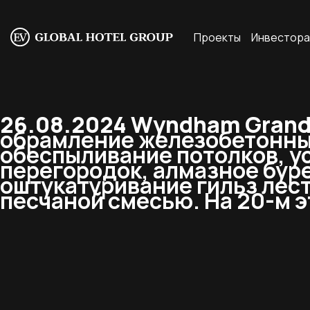
Проекты
Инвестор
26.08.2024 Wyndham Grand 
обрамление железобетонных
обеспыливание потолков, у
перегородок, алмазное бур
оштукатуривание гильз лес
песчаной смесью. На 20-м э