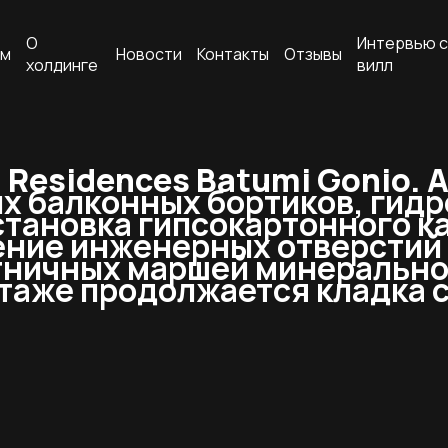
О
Интервью с
ам
Новости
Контакты
Отзывы
холдинге
вилл
Residences Batumi Gonio. 
 балконных бортиков, гидр
становка гипсокартонного к
ение инженерных отверстий 
тничных маршей минерально
таже продолжается кладка с