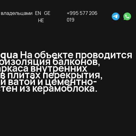
 владельцами
EN
GE
+995 577 206
019
HE
Aqua
На объекте проводится
оизоляция балконов,
аркаса внутренних
в плитах перекрытия,
й ватой и цементно-
тен из керамоблока.